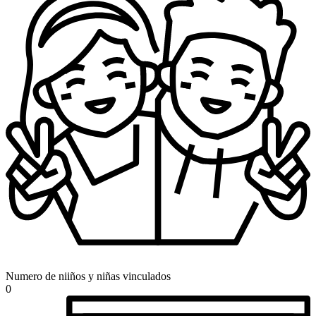
Numero de niiños y niñas vinculados
0